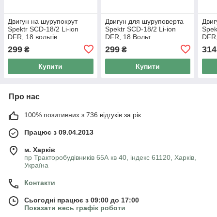
Двигун на шурупокрут
Двигун для шуруповерта
Двиг
Spektr SCD-18/2 Li-ion
Spektr SCD-18/2 Li-ion
Spek
DFR, 18 вольтів
DFR, 18 Вольт
DFR,
299
299
314
₴
₴
Купити
Купити
Про нас
100% позитивних з 736 відгуків за рік
Працює з 09.04.2013
м. Харків
пр Тракторобудівників 65А кв 40, індекс 61120, Харків,
Україна
Контакти
Сьогодні працює з 09:00 до 17:00
Показати весь графік роботи