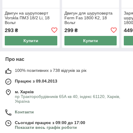
Двигун на шуруповерт
Двигун для шуруповерта
Заря
Vorskla ПМЗ 18/2 Li, 18
Ferm Fas 1800 K2, 18
шуру
Вольт
Вольт
1800
293
299
449
₴
₴
Купити
Купити
Про нас
100% позитивних з 738 відгуків за рік
Працює з 09.04.2013
м. Харків
пр Тракторобудівників 65А кв 40, індекс 61120, Харків,
Україна
Контакти
Сьогодні працює з 09:00 до 17:00
Показати весь графік роботи