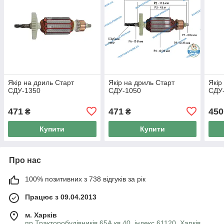
Якір на дриль Старт
Якір на дриль Старт
Якір
СДУ-1350
СДУ-1050
СДУ
471
471
450
₴
₴
Купити
Купити
Про нас
100% позитивних з 738 відгуків за рік
Працює з 09.04.2013
м. Харків
пр Тракторобудівників 65А кв 40, індекс 61120, Харків,