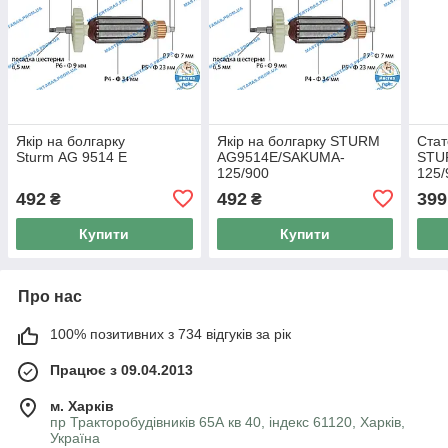
Якір на болгарку
Якір на болгарку STURM
Стат
Sturm AG 9514 E
AG9514E/SAKUMA-
STU
125/900
125/
492
492
399
₴
₴
Купити
Купити
Про нас
100% позитивних з 734 відгуків за рік
Працює з 09.04.2013
м. Харків
пр Тракторобудівників 65А кв 40, індекс 61120, Харків,
Україна