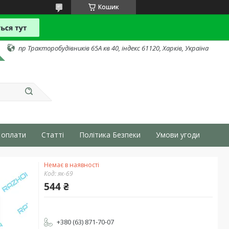
Кошик
пр Тракторобудівників 65А кв 40, індекс 61120, Харків, Україна
 оплати
Статті
Політика Безпеки
Умови угоди
Немає в наявності
Код:
як-69
544 ₴
+380 (63) 871-70-07