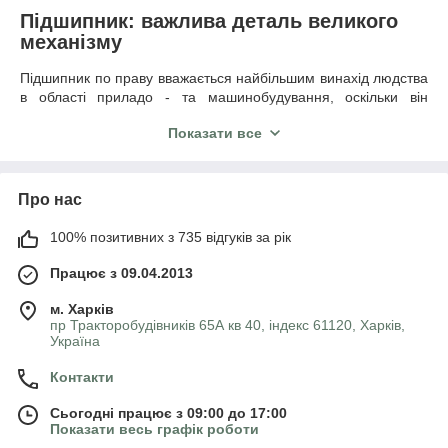
Підшипник: важлива деталь великого
механізму
Підшипник по праву вважається найбільшим винахід людства
в області приладо - та машинобудування, оскільки він
дозволив здобути значну перемогу над руйнівної в деяких
Показати все
моментах силою тертя. Захований в надрах складних
механізмів, що він забезпечує їх безперебійну і злагоджену
роботу. Підшипник – це частина опори або упору. Він
підтримує вал, вісь або яку-небудь іншу конструкцію з
Про нас
необхідною для нормального функціонування жорсткістю.
Сфера застосування підшипників настільки велика, що
100% позитивних з 735 відгуків за рік
простіше перерахувати галузі, де в них немає необхідності.
Залежно від приладів і машин використовуються кулькові,
Працює з 09.04.2013
роликові циліндрові і конічні, голчасті та інші види
підшипників.
м. Харків
пр Тракторобудівників 65А кв 40, індекс 61120, Харків,
В електроінструментах застосовуються переважно кулькові
Україна
конструкції, які є найпоширенішими. При їх виготовленні
використовуються кульки, укладені в штамповані або
Контакти
синтетичні сепаратори, розміщені на бігових доріжках,
позначених на поверхнях зовнішніх обойм. За рахунок
Сьогодні працює з 09:00 до 17:00
точкового контакту кульок і бігової доріжки, а також наявності
Показати весь графік роботи
мастильного матеріалу значно зменшується момент тертя і