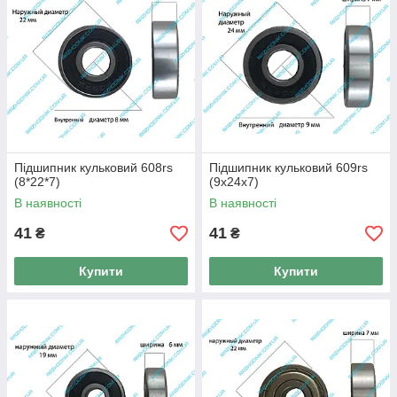
Підшипник кульковий 608rs
Підшипник кульковий 609rs
(8*22*7)
(9х24х7)
В наявності
В наявності
41
41
₴
₴
Купити
Купити