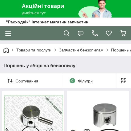
"Расходнік" інтернет магазин запчастин
Товари та послуги
Запчастин бензопилам
Поршень у
Поршень у зборі на бензопилу
Сортування
0
Фільтри