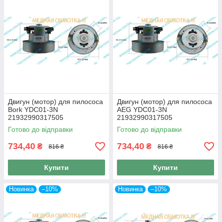
Двигун (мотор) для пилососа
Двигун (мотор) для пилососа
Bork YDC01-3N
AEG YDC01-3N
21932990317505
21932990317505
Готово до відправки
Готово до відправки
734,40
734,40
₴
₴
816 ₴
816 ₴
Купити
Купити
Новинка
–10%
Новинка
–10%