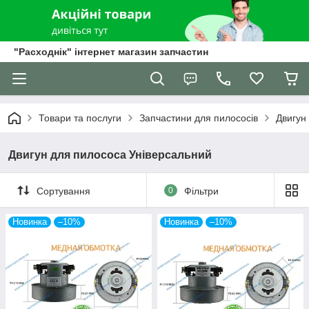
"Расходнік" інтернет магазин запчастин
Товари та послуги
Запчастини для пилососів
Двигун
Двигун для пилососа Універсальний
Сортування
0
Фільтри
Новинка
–10%
Новинка
–10%