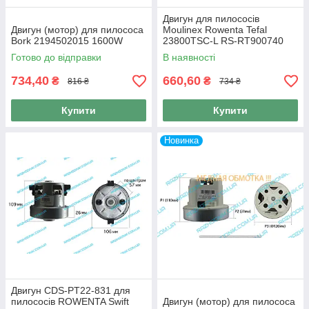
Двигун для пилососів
Двигун (мотор) для пилососа
Moulinex Rowenta Tefal
Bork 2194502015 1600W
23800TSC-L RS-RT900740
Готово до відправки
В наявності
734,40
660,60
₴
₴
816 ₴
734 ₴
Купити
Купити
Новинка
Двигун CDS-PT22-831 для
пилососів ROWENTA Swift
Двигун (мотор) для пилососа